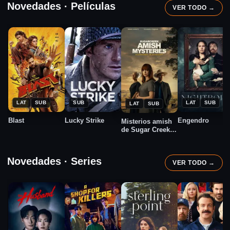
Novedades · Películas
VER TODO →
★
★
★
★
2026
2026
2026
2025
6.8
7.4
6.5
7.5
LAT
SUB
SUB
LAT
SUB
LAT
SUB
Blast
Lucky Strike
Engendro
Misterios amish
de Sugar Creek.
Bendiciones
disfrazadas
Novedades · Series
VER TODO →