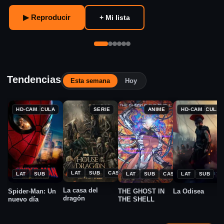
▶ Reproducir
+ Mi lista
Tendencias
Esta semana
Hoy
HD-CAM
PELÍCULA
SERIE
ANIME
HD-CAM
PELÍCULA
★
★
★
★
2022
2026
2026
2026
8.3
7.8
6.2
6.0
LAT
SUB
CAST
LAT
SUB
LAT
SUB
CAST
LAT
SUB
La casa del
Spider-Man: Un
THE GHOST IN
La Odisea
dragón
nuevo día
THE SHELL