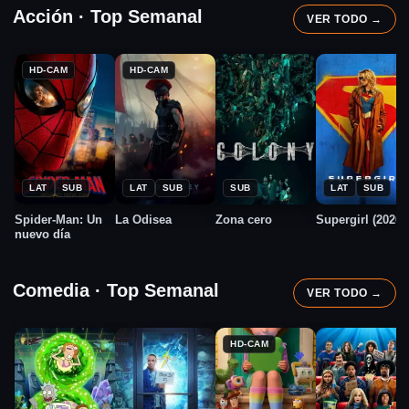
Acción · Top Semanal
VER TODO →
HD-CAM
HD-CAM
★
★
★
★
2026
2026
2026
2026
7.8
6.0
10.0
5.9
LAT
SUB
LAT
SUB
SUB
LAT
SUB
Spider-Man: Un
La Odisea
Zona cero
Supergirl (2026)
nuevo día
Comedia · Top Semanal
VER TODO →
HD-CAM