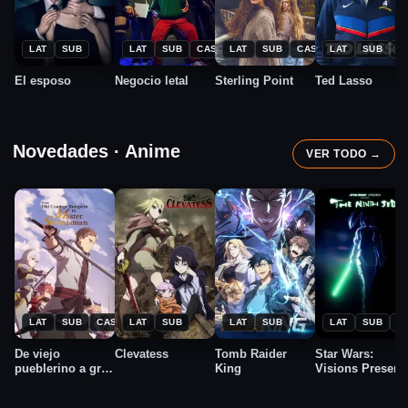
★
★
★
★
2026
2024
2026
2020
6.9
8.4
4.0
8.3
LAT
SUB
LAT
SUB
CAST
LAT
SUB
CAST
LAT
SUB
C
El esposo
Negocio letal
Sterling Point
Ted Lasso
Novedades · Anime
VER TODO →
★
★
★
2025
2025
2026
7.2
8.8
8.1
2026
LAT
SUB
CAST
LAT
SUB
LAT
SUB
LAT
SUB
C
De viejo
Clevatess
Tomb Raider
Star Wars:
pueblerino a gran
King
Visions Present
maestro
– The Ninth Jedi
espadachín