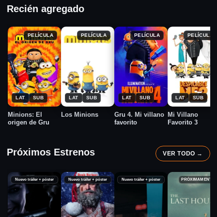
Recién agregado
PELÍCULA
PELÍCULA
PELÍCULA
PELÍCULA
★
★
★
★
2022
2015
2024
2017
7.3
6.4
7.0
6.5
LAT
SUB
LAT
SUB
LAT
SUB
LAT
SUB
Minions: El
Los Minions
Gru 4. Mi villano
Mi Villano
origen de Gru
favorito
Favorito 3
Próximos Estrenos
VER TODO →
Nuevo tráiler + póster
Nuevo tráiler + póster
Nuevo tráiler + póster
PRÓXIMAMENTE