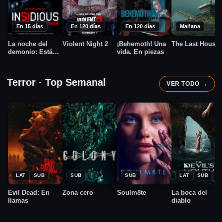
En 15 días
En 120 días
En 120 días
Mañana
La noche del
Violent Night 2
¡Behemoth! Una
The Last House
demonio: Están
vida. En piezas
entre nosotros
Terror · Top Semanal
VER TODO →
★
★
★
★
2026
2026
2026
2026
7.5
10.0
5.8
6.2
LAT
SUB
SUB
SUB
LAT
SUB
C
Evil Dead: En
Zona cero
Soulm8te
La boca del
llamas
diablo