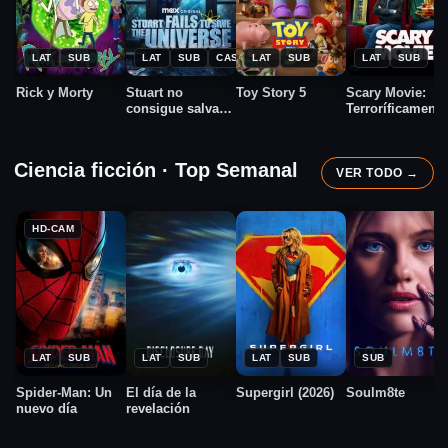
★
★
★
★
2013
2026
2026
2026
8.7
9.0
7.0
5.8
LAT
SUB
LAT
SUB
CAST
LAT
SUB
LAT
SUB
Rick y Morty
Stuart no
Toy Story 5
Scary Movie:
consigue salvar
Terroríficamente
el Universo
incorrecta
Ciencia ficción · Top Semanal
VER TODO →
HD-CAM
★
★
★
★
2026
2026
2026
2026
7.8
7.8
5.9
5.8
LAT
SUB
LAT
SUB
LAT
SUB
SUB
Spider-Man: Un
El día de la
Supergirl (2026)
Soulm8te
nuevo día
revelación