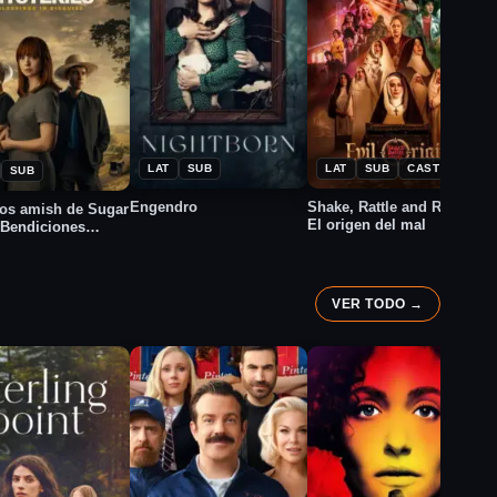
★
★
2026
2026
025
6.5
3.0
LAT
SUB
LAT
SUB
CAST
SUB
Engendro
Shake, Rattle and Roll 17:
E
ios amish de Sugar
El origen del mal
 Bendiciones
zadas
VER TODO →
L