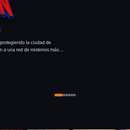
peligroso viaje de regreso a
 se ve obligado…