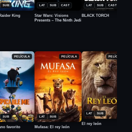
SUB
LAT
SUB
CAST
LAT
SUB
CAST
aider King
Star Wars: Visions
BLACK TORCH
Presents – The Ninth Jedi
E
PELÍCULA
PELÍCULA
PELÍCULA
★
2019
★
7.1
010
2024
7.4
LAT
SUB
SUB
LAT
SUB
El rey león
ano favorito
Mufasa: El rey león