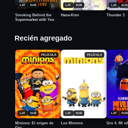
LAT
SUB
LAT
SUB
LAT
SUB
Smoking Behind the
Hana-Kimi
Thunder 3
Supermarket with You
Recién agregado
PELÍCULA
PELÍCULA
★
★
★
2022
2015
2024
7.3
6.4
7.0
LAT
SUB
LAT
SUB
LAT
SUB
Minions: El origen de
Los Minions
Gru 4. Mi vi
Gru