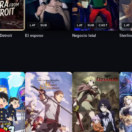
★
★
★
2026
2024
2
6.9
8.4
4.0
LAT
SUB
LAT
SUB
CAST
LAT
Detroit
El esposo
Negocio letal
Sterli
★
★
★
2025
2025
2
7.2
8.8
8.1