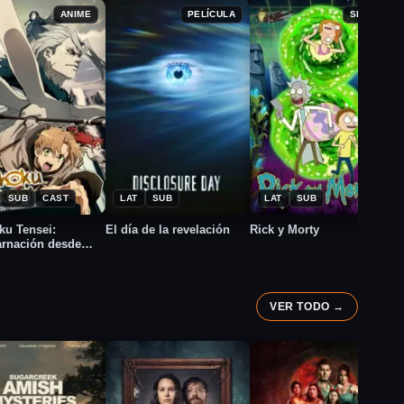
B
ANIME
PELÍCULA
SERIE
i
★
★
021
2026
2013
7.8
8.7
SUB
CAST
LAT
SUB
LAT
SUB
u Tensei:
El día de la revelación
Rick y Morty
rnación desde
VER TODO →