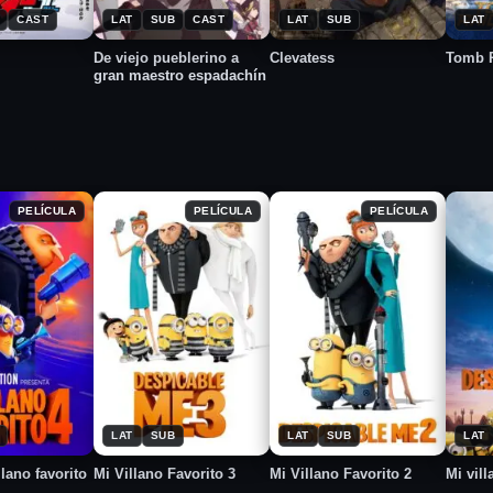
CAST
LAT
SUB
CAST
LAT
SUB
LAT
De viejo pueblerino a
Clevatess
Tomb R
gran maestro espadachín
PELÍCULA
PELÍCULA
PELÍCULA
★
★
★
2017
2013
2
6.5
6.9
7.3
LAT
SUB
LAT
SUB
LAT
llano favorito
Mi Villano Favorito 3
Mi Villano Favorito 2
Mi vill