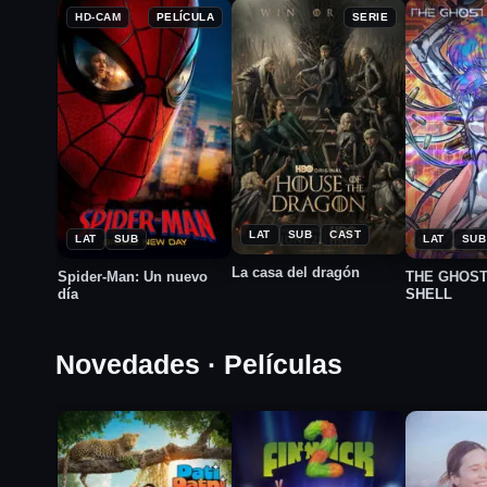
HD-CAM
PELÍCULA
SERIE
★
★
★
2022
2026
2026
8.3
7.8
6.2
LAT
SUB
CAST
LAT
SUB
LAT
SUB
La casa del dragón
Spider-Man: Un nuevo
THE GHOST
día
SHELL
Novedades · Películas