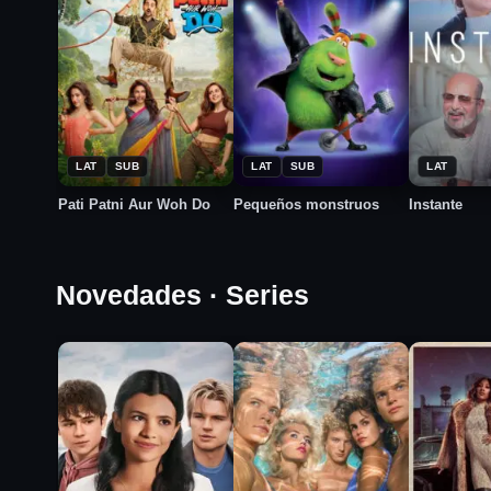
★
★
2026
2025
5.7
4.0
2026
LAT
SUB
LAT
SUB
LAT
Pati Patni Aur Woh Do
Pequeños monstruos
Instante
Novedades · Series