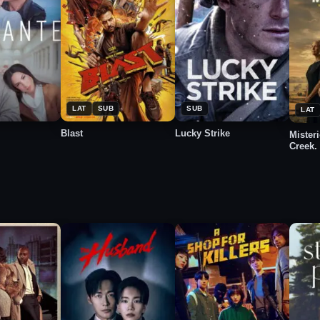
★
★
★
2026
2026
2
6.8
7.4
7.5
LAT
SUB
SUB
LAT
Blast
Lucky Strike
Mister
Creek.
disfra