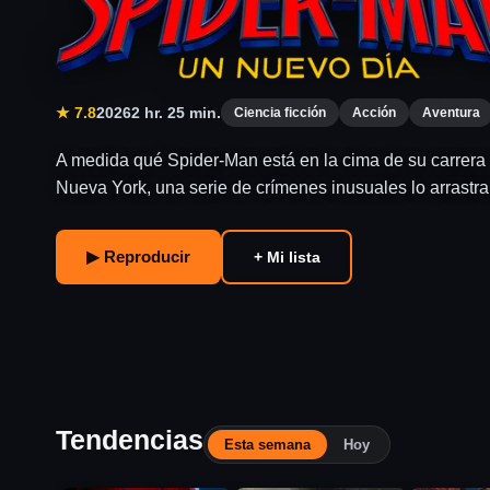
PELÍCULA
★ 6.0
2026
2 hr. 52 min.
Aventura
Acción
Fantasía
Odiseo, el legendario rey de Ítaca, emprende un largo y 
casa tras la guerra de Troya. A lo largo de su travesía,
▶ Reproducir
+ Mi lista
Tendencias
Esta semana
Hoy