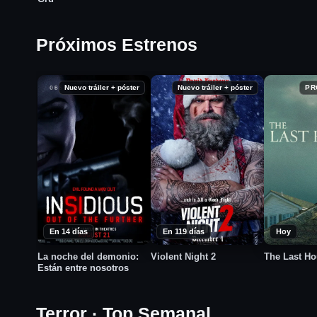
Próximos Estrenos
Nuevo tráiler + póster
Nuevo tráiler + póster
PR
En 14 días
En 119 días
Hoy
La noche del demonio:
Violent Night 2
The Last H
Están entre nosotros
Terror · Top Semanal