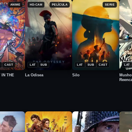
ANIME
HD-CAM
PELÍCULA
SERIE
★
★
★
2026
2023
2
6.0
8.1
8.5
CAST
LAT
SUB
LAT
SUB
CAST
LAT
 IN THE
La Odisea
Silo
Mushok
Reenca
cero