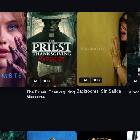
★
★
★
2026
2025
2
6.6
8.0
6.2
LAT
SUB
LAT
SUB
LAT
Backrooms: Sin Salida
The Priest: Thanksgiving
La boc
Massacre