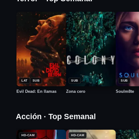
★
★
★
2026
2026
2026
7.5
10.0
5.8
LAT
SUB
SUB
SUB
Evil Dead: En llamas
Zona cero
Soulm8te
Acción · Top Semanal
HD-CAM
HD-CAM