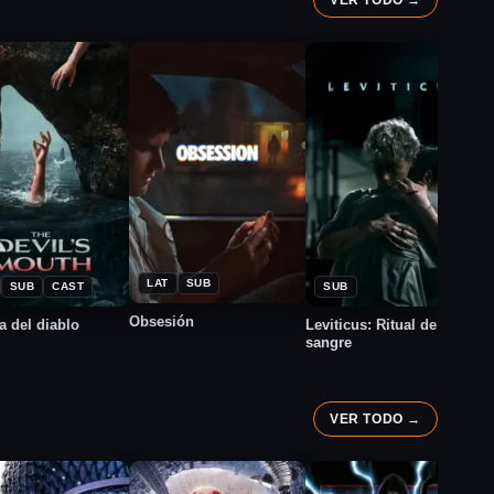
VER TODO →
★
★
2026
026
2026
8.1
6.5
LAT
SUB
SUB
CAST
SUB
Obsesión
a del diablo
Leviticus: Ritual de
E
sangre
VER TODO →
S