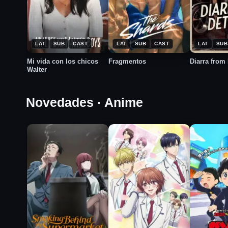
★
★
2023
2024
7.8
2026
4.6
LAT
SUB
CAST
LAT
SUB
CAST
LAT
SUB
Mi vida con los chicos
Fragmentos
Diarra from 
Walter
Novedades · Anime
★
★
★
2026
2026
2026
9.1
7.4
7.0