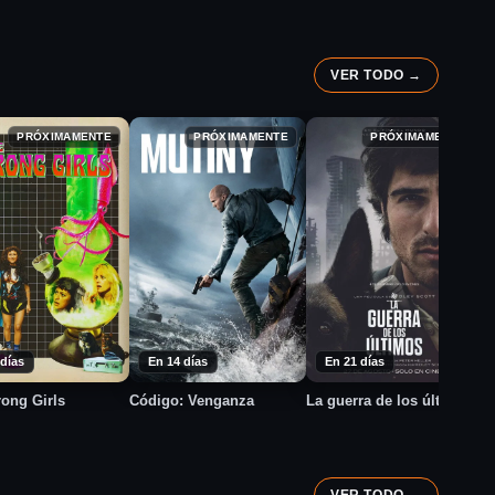
VER TODO →
C
PRÓXIMAMENTE
PRÓXIMAMENTE
PRÓXIMAMENTE
 días
En 14 días
En 21 días
ong Girls
Código: Venganza
La guerra de los últimos